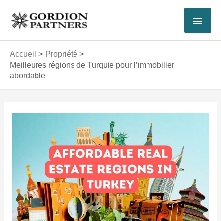
Aller
MEN
au
contenu
PRI
Accueil
Propriété
Meilleures régions de Turquie pour l’immobilier
abordable
Navigation
des
articles