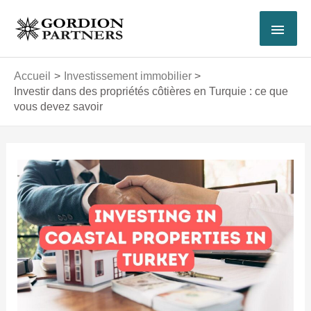
Aller
MEN
au
contenu
PRI
Accueil
Investissement immobilier
Investir dans des propriétés côtières en Turquie : ce que
vous devez savoir
Navigation
des
articles