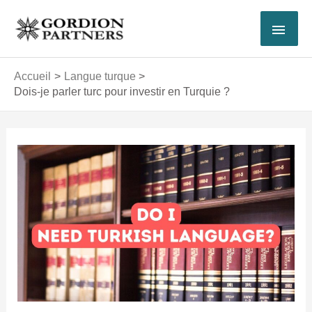
Aller
MEN
au
contenu
PRI
Accueil
Langue turque
Dois-je parler turc pour investir en Turquie ?
Navigation
des
articles