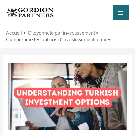
Aller
MEN
au
contenu
PRI
Accueil
Citoyenneté par investissement
Comprendre les options d’investissement turques
Navigation
des
articles