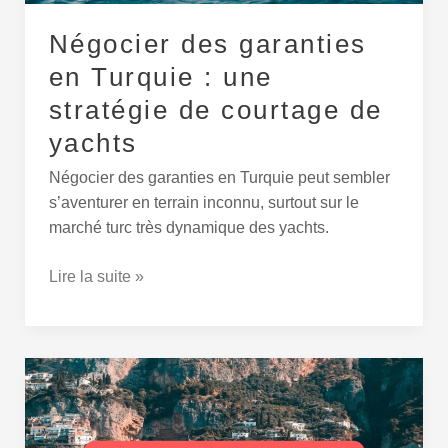
de
Négocier des garanties
yachts
en Turquie : une
stratégie de courtage de
yachts
Négocier des garanties en Turquie peut sembler
s’aventurer en terrain inconnu, surtout sur le
marché turc très dynamique des yachts.
Lire la suite »
La
photographie
qui
vend