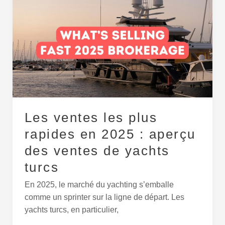
ventes
les
plus
rapides
en
2025 :
aperçu
des
ventes
Les ventes les plus
de
yachts
rapides en 2025 : aperçu
turcs
des ventes de yachts
turcs
En 2025, le marché du yachting s’emballe
comme un sprinter sur la ligne de départ. Les
yachts turcs, en particulier,