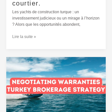
courtier.
Les yachts de construction turque : un
investissement judicieux ou un mirage à l’horizon
? Alors que les opportunités abondent,
Lire la suite »
Négocier
des
garanties
en
Turquie :
une
stratégie
de
courtage