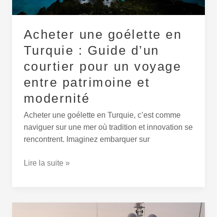
pour
un
Acheter une goélette en
voyage
entre
Turquie : Guide d’un
patrimoine
courtier pour un voyage
et
entre patrimoine et
modernité
modernité
Acheter une goélette en Turquie, c’est comme
naviguer sur une mer où tradition et innovation se
rencontrent. Imaginez embarquer sur
Lire la suite »
Les