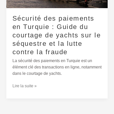
de
yachts
Sécurité des paiements
sur
le
en Turquie : Guide du
séquestre
courtage de yachts sur le
et
séquestre et la lutte
la
lutte
contre la fraude
contre
La sécurité des paiements en Turquie est un
la
élément clé des transactions en ligne, notamment
fraude
dans le courtage de yachts.
Lire la suite »