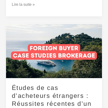
Lire la suite »
Études
de
cas
d’acheteurs
étrangers :
Réussites
récentes
d’un
courtier
Études de cas
d’acheteurs étrangers :
Réussites récentes d’un