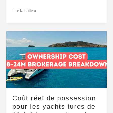
Lire la suite »
Coût
réel
de
possession
pour
les
yachts
turcs
de
18
Coût réel de possession
à
24
pour les yachts turcs de
m :