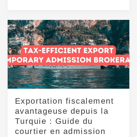
Exportation
fiscalement
avantageuse
depuis
la
Turquie :
Guide
du
courtier
en
Exportation fiscalement
admission
temporaire
avantageuse depuis la
Turquie : Guide du
courtier en admission