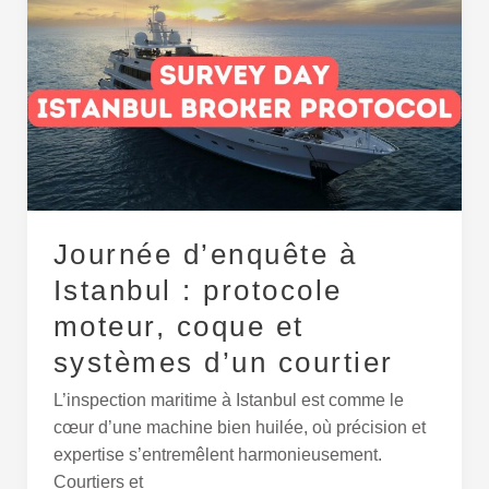
d’enquête
à
Istanbul :
protocole
moteur,
coque
et
systèmes
d’un
Journée d’enquête à
courtier
Istanbul : protocole
moteur, coque et
systèmes d’un courtier
L’inspection maritime à Istanbul est comme le
cœur d’une machine bien huilée, où précision et
expertise s’entremêlent harmonieusement.
Courtiers et