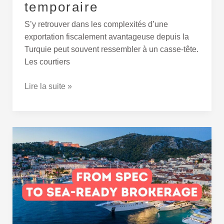
temporaire
S’y retrouver dans les complexités d’une
exportation fiscalement avantageuse depuis la
Turquie peut souvent ressembler à un casse-tête.
Les courtiers
Lire la suite »
De
la
spécification
à
la
mise
en
mer :