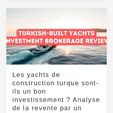
Les
yachts
de
construction
turque
sont-
ils
un
bon
investissement ?
Les yachts de
Analyse
de
construction turque sont-
la
ils un bon
revente
investissement ? Analyse
par
un
de la revente par un
courtier.