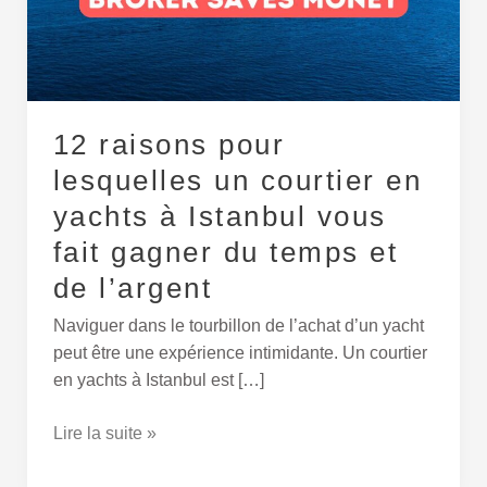
courtier
en
yachts
à
Istanbul
12 raisons pour
vous
fait
lesquelles un courtier en
gagner
yachts à Istanbul vous
du
fait gagner du temps et
temps
et
de l’argent
de
Naviguer dans le tourbillon de l’achat d’un yacht
l’argent
peut être une expérience intimidante. Un courtier
en yachts à Istanbul est […]
Lire la suite »