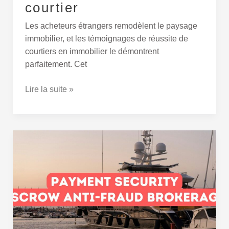
courtier
Les acheteurs étrangers remodèlent le paysage
immobilier, et les témoignages de réussite de
courtiers en immobilier le démontrent
parfaitement. Cet
Lire la suite »
Sécurité
des
paiements
en
Turquie :
Guide
du
courtage