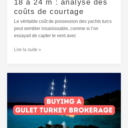
18 à 24 m : analyse des
analyse
coûts de courtage
des
coûts
Le véritable coût de possession des yachts turcs
de
peut sembler insaisissable, comme si l’on
courtage
essayait de capter le vent avec
Lire la suite »
Acheter
une
goélette
en
Turquie :
Guide
d’un
courtier