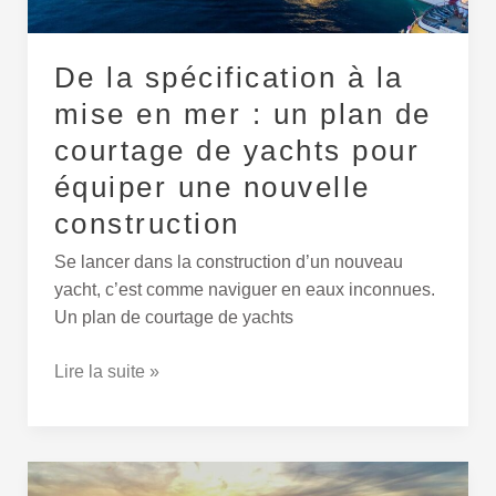
un
plan
De la spécification à la
de
courtage
mise en mer : un plan de
de
courtage de yachts pour
yachts
équiper une nouvelle
pour
équiper
construction
une
Se lancer dans la construction d’un nouveau
nouvelle
yacht, c’est comme naviguer en eaux inconnues.
construction
Un plan de courtage de yachts
Lire la suite »
Journée