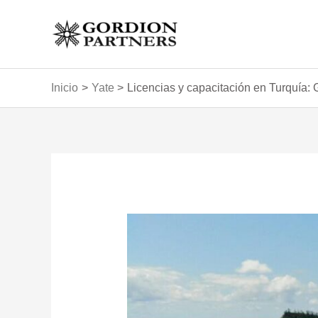
Ir
al
contenido
Inicio
Yate
Licencias y capacitación en Turquía: 
Navegación
de
entradas