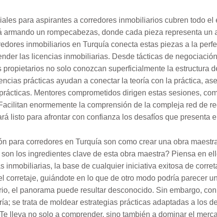
les para aspirantes a corredores inmobiliarios cubren todo el
tá armando un rompecabezas, donde cada pieza representa un a
redores inmobiliarios en Turquía conecta estas piezas a la perfe
er las licencias inmobiliarias. Desde tácticas de negociación h
 propietarios no solo conozcan superficialmente la estructura de
encias prácticas ayudan a conectar la teoría con la práctica, a
 prácticas. Mentores comprometidos dirigen estas sesiones, co
 Facilitan enormemente la comprensión de la compleja red de re
rá listo para afrontar con confianza los desafíos que presenta e
ón para corredores en Turquía son como crear una obra maestr
 son los ingredientes clave de esta obra maestra? Piensa en e
 inmobiliarias, la base de cualquier iniciativa exitosa de corret
el corretaje, guiándote en lo que de otro modo podría parecer u
io, el panorama puede resultar desconocido. Sin embargo, con 
ría; se trata de moldear estrategias prácticas adaptadas a los d
 Te lleva no solo a comprender, sino también a dominar el merc