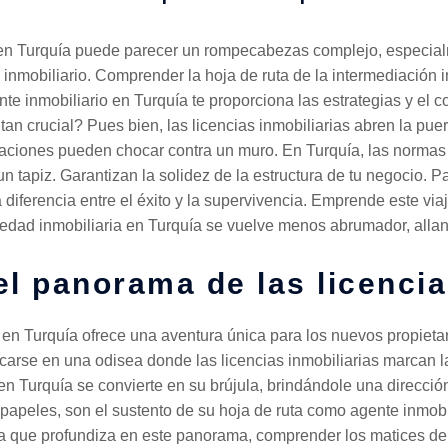
s en Turquía puede parecer un rompecabezas complejo, especial
nmobiliario. Comprender la hoja de ruta de la intermediación in
te inmobiliario en Turquía te proporciona las estrategias y el 
tan crucial? Pues bien, las licencias inmobiliarias abren la puer
raciones pueden chocar contra un muro. En Turquía, las normas q
n tapiz. Garantizan la solidez de la estructura de tu negocio. Pa
diferencia entre el éxito y la supervivencia. Emprende este via
edad inmobiliaria en Turquía se vuelve menos abrumador, allan
l panorama de las licencia
 en Turquía ofrece una aventura única para los nuevos propietar
rse en una odisea donde las licencias inmobiliarias marcan la p
en Turquía se convierte en su brújula, brindándole una direcci
papeles, son el sustento de su hoja de ruta como agente inmobil
 que profundiza en este panorama, comprender los matices de l