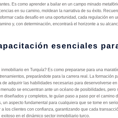
antes. Es como aprender a bailar en un campo minado metafór
cencias en su camino, moldean la narrativa de su éxito. Recue
formar cada desafío en una oportunidad, cada regulación en un
amino y, con determinación, encontrará el horizonte a su alca
pacitación esenciales para
nmobiliario en Turquía? Es como prepararse para una maratón,
enamientos, preparándote para la carrera real. La formación p
ta de adquirir las habilidades necesarias para desenvolverse en
 menudo se encuentran ante un océano de posibilidades, pero s
en diseñados y completos, te guían paso a paso por el camino de
s, un aspecto fundamental para cualquiera que se tome en serio
 a los clientes con confianza, garantizando que cada transacció
exitoso en el dinámico sector inmobiliario turco.