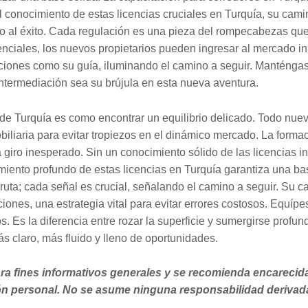
l conocimiento de estas licencias cruciales en Turquía, su cami
eto al éxito. Cada regulación es una pieza del rompecabezas qu
nciales, los nuevos propietarios pueden ingresar al mercado in
ciones como su guía, iluminando el camino a seguir. Manténgas
intermediación sea su brújula en esta nueva aventura.
 de Turquía es como encontrar un equilibrio delicado. Todo nue
biliaria para evitar tropiezos en el dinámico mercado. La forma
giro inesperado. Sin un conocimiento sólido de las licencias inm
ento profundo de estas licencias en Turquía garantiza una ba
ruta; cada señal es crucial, señalando el camino a seguir. Su 
nes, una estrategia vital para evitar errores costosos. Equíp
s. Es la diferencia entre rozar la superficie y sumergirse profun
s claro, más fluido y lleno de oportunidades.
 para fines informativos generales y se recomienda encareci
ión personal. No se asume ninguna responsabilidad derivada