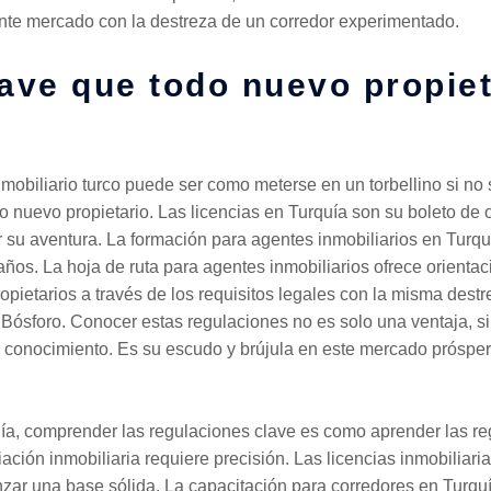
nte mercado con la destreza de un corredor experimentado.
ave que todo nuevo propie
mobiliario turco puede ser como meterse en un torbellino si n
o nuevo propietario. Las licencias en Turquía son su boleto de o
su aventura. La formación para agentes inmobiliarios en Turquí
os. La hoja de ruta para agentes inmobiliarios ofrece orientaci
ropietarios a través de los requisitos legales con la misma des
 Bósforo. Conocer estas regulaciones no es solo una ventaja, s
e conocimiento. Es su escudo y brújula en este mercado prósper
uía, comprender las regulaciones clave es como aprender las r
ación inmobiliaria requiere precisión. Las licencias inmobiliaria
zar una base sólida. La capacitación para corredores en Turquía