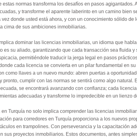
e estas normas transforma los desafíos en pasos agigantados. 
cuadas, y transforme el aparente laberinto en un camino bien s
 vez donde usted está ahora, y con un conocimiento sólido de 
la cima de sus ambiciones inmobiliarias.
lica dominar las licencias inmobiliarias, un idioma que habla
o es su aliado, garantizando que cada transacción sea fluida y
icacia, permitiéndole traducir la jerga legal en pasos práctico
 donde cada licencia se convierta en un pilar fundamental en su
 son como llaves a un nuevo mundo: abren puertas a oportunidad
 pronto, cumplir con las normas se sentirá como algo natural. 
 adecuada, se encontrará avanzando con confianza; cada licencia
amientas adecuadas y transforme lo impredecible en un lienzo d
n Turquía no solo implica comprender las licencias inmobiliaria
tación para corredores en Turquía proporciona a los nuevos prop
bstáculos en trampolines. Con perseverancia y la capacitación 
en sus proyectos inmobiliarios. Estos documentos, antes simple