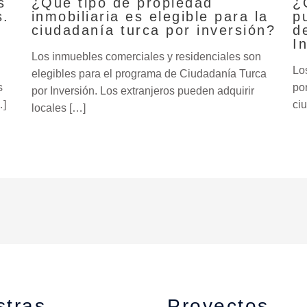
s
¿Qué tipo de propiedad
¿
s.
inmobiliaria es elegible para la
p
ciudadanía turca por inversión?
d
I
Los inmuebles comerciales y residenciales son
Lo
elegibles para el programa de Ciudadanía Turca
s
po
por Inversión. Los extranjeros pueden adquirir
…]
ciu
locales […]
stras
Proyectos