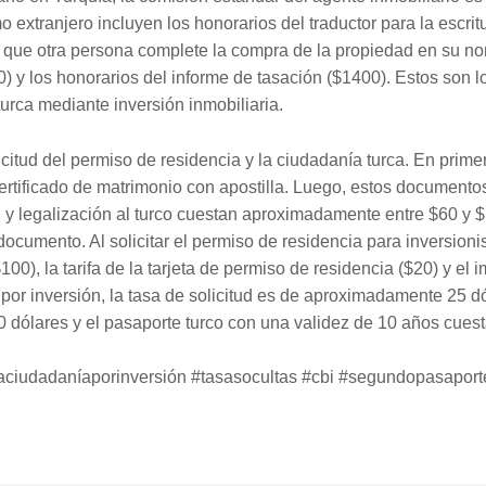
extranjero incluyen los honorarios del traductor para la escritu
a que otra persona complete la compra de la propiedad en su no
00) y los honorarios del informe de tasación ($1400). Estos son l
urca mediante inversión inmobiliaria.
citud del permiso de residencia y la ciudadanía turca. En primer
rtificado de matrimonio con apostilla. Luego, estos documentos
ón y legalización al turco cuestan aproximadamente entre $60 y
ocumento. Al solicitar el permiso de residencia para inversioni
00), la tarifa de la tarjeta de permiso de residencia ($20) y el 
ca por inversión, la tasa de solicitud es de aproximadamente 25 d
 dólares y el pasaporte turco con una validez de 10 años cuest
aciudadaníaporinversión #tasasocultas #cbi #segundopasaport