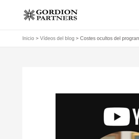
Ir
al
contenido
Inicio
Vídeos del blog
Costes ocultos del program
Navegación
de
entradas