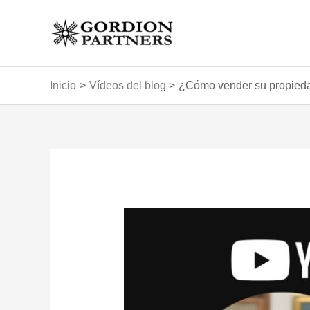
Ir
al
contenido
Inicio
Vídeos del blog
¿Cómo vender su propiedad
Navegación
de
entradas