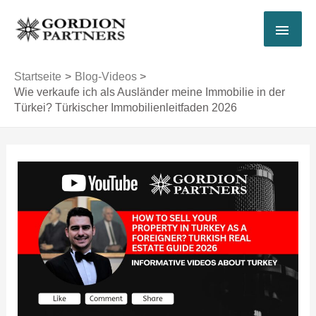
Zum
HAU
Inhalt
springen
Startseite
Blog-Videos
Wie verkaufe ich als Ausländer meine Immobilie in der
Türkei? Türkischer Immobilienleitfaden 2026
Post
navigation