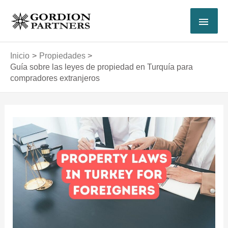
Ir
MEN
al
contenido
PRI
Inicio
Propiedades
Guía sobre las leyes de propiedad en Turquía para
compradores extranjeros
Navegación
de
entradas