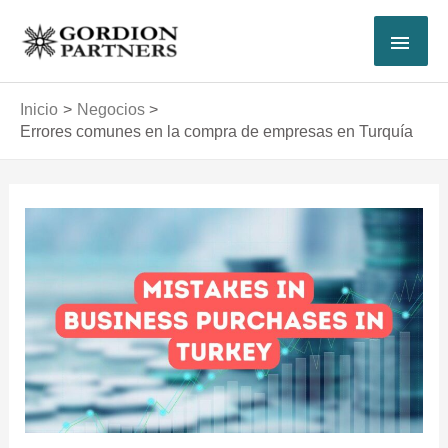
Ir
MEN
al
contenido
PRI
Inicio
Negocios
Errores comunes en la compra de empresas en Turquía
Navegación
de
entradas