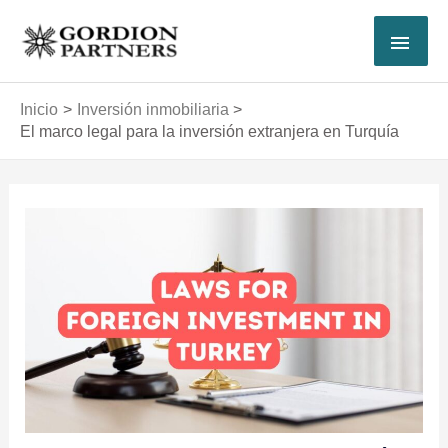
Ir
MEN
al
contenido
PRI
Inicio
Inversión inmobiliaria
El marco legal para la inversión extranjera en Turquía
Navegación
de
entradas