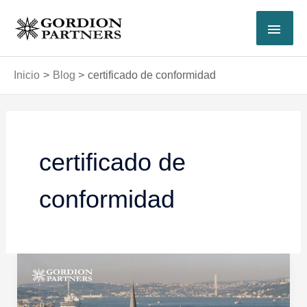
Ir
MEN
al
contenido
PRI
Inicio
Blog
certificado de conformidad
certificado de
conformidad
Documentos
para
la