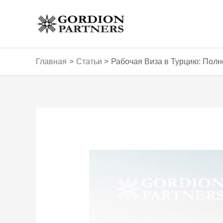
Перейти
к
содержимому
Главная
Статьи
Рабочая Виза в Турцию: Пол
Навигация
по
записям