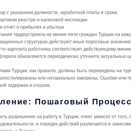
р с указанием должности, заработной платы и срока
орговом реестре и налоговой инспекции
 отчёт о прибылях и убытках
пания трудоустроила не менее пяти граждан Турции на кажд
зационных структурах действуют иные пороговые значения
утто-зарплата работника соответствует действующему мини
 (пороги обновляются периодически; уточните актуальные 
лами Турции, как правило, должны быть переведены на ту
х апостилированы или нотариально заверены. Ошибки или п
ой задержек и отказов.
вление: Пошаговый Процес
чить разрешение на работу в Турции, ответ зависит от того,
довательности, и порядок действий различается в зависимо