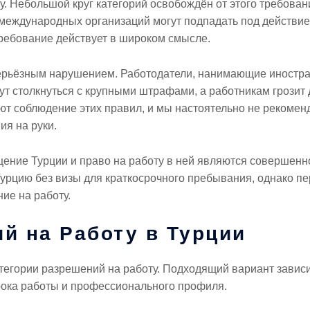
. Небольшой круг категорий освобождён от этого требован
международных организаций могут подпадать под действие
требование действует в широком смысле.
ерьёзным нарушением. Работодатели, нанимающие иностра
т столкнуться с крупными штрафами, а работникам грозит 
ют соблюдение этих правил, и мы настоятельно не рекоменд
я на руки.
ещение Турции и право на работу в ней являются совершен
Турцию без визы для краткосрочного пребывания, однако п
ие на работу.
й на Работу в Турции
тегории разрешений на работу. Подходящий вариант зависи
рока работы и профессионального профиля.