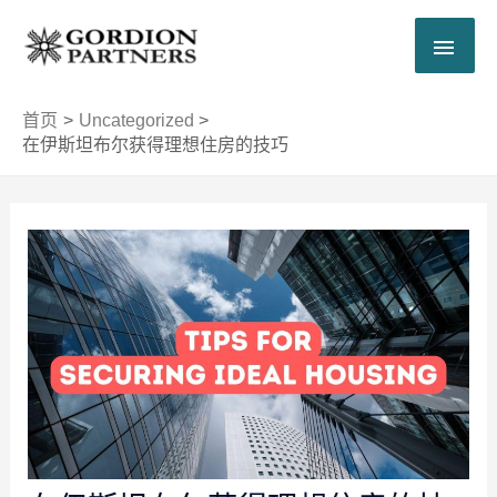
跳
主
至
内
菜
容
首页
Uncategorized
单
在伊斯坦布尔获得理想住房的技巧
Post
navigation