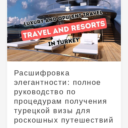
Расшифровка
элегантности:
полное
руководство
по
процедурам
получения
турецкой
визы
для
Расшифровка
роскошных
путешествий
элегантности: полное
и
руководство по
эксклюзивного
процедурам получения
отдыха
турецкой визы для
роскошных путешествий