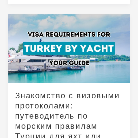
Знакомство
с
визовыми
протоколами:
путеводитель
по
морским
правилам
Турции
для
Знакомство с визовыми
яхт
или
протоколами:
лодок
путеводитель по
морским правилам
Турции для яхт или