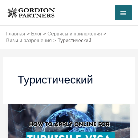
Перейти
ГЛА
к
содержимому
МЕ
Главная
Блог
Сервисы и приложения
Визы и разрешения
Туристический
Туристический
Шаги
по
получению
турецкой