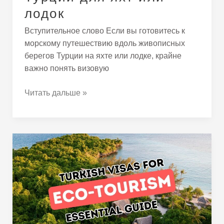
лодок
Вступительное слово Если вы готовитесь к
морскому путешествию вдоль живописных
берегов Турции на яхте или лодке, крайне
важно понять визовую
Читать дальше »
Изучение
экотуризма
и
природы
в
Турции:
визовое