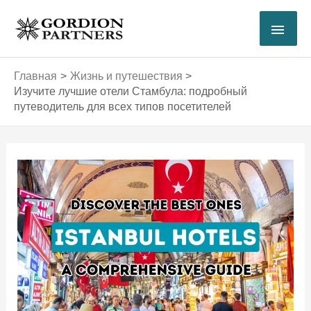
Перейти
ГЛА
к
содержимому
МЕ
Главная
Жизнь и путешествия
Изучите лучшие отели Стамбула: подробный
путеводитель для всех типов посетителей
Навигация
по
записям