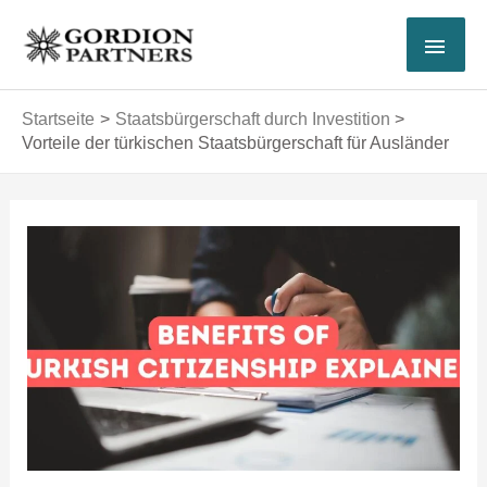
Zum
HAU
Inhalt
springen
Startseite
Staatsbürgerschaft durch Investition
Vorteile der türkischen Staatsbürgerschaft für Ausländer
Post
navigation