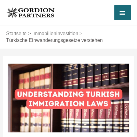
Zum
HAU
Inhalt
springen
Startseite
Immobilieninvestition
Türkische Einwanderungsgesetze verstehen
Post
navigation