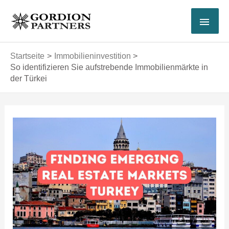
Zum
HAU
Inhalt
springen
Startseite
Immobilieninvestition
So identifizieren Sie aufstrebende Immobilienmärkte in
der Türkei
Post
navigation