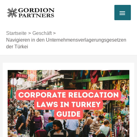
Zum
HAU
Inhalt
springen
Startseite
Geschäft
Navigieren in den Unternehmensverlagerungsgesetzen
der Türkei
Post
navigation