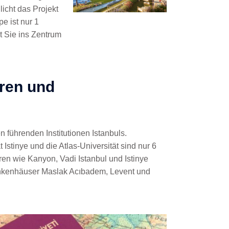
icht das Projekt
e ist nur 1
t Sie ins Zentrum
tren und
 führenden Institutionen Istanbuls.
Istinye und die Atlas-Universität sind nur 6
en wie Kanyon, Vadi Istanbul und Istinye
rankenhäuser Maslak Acıbadem, Levent und