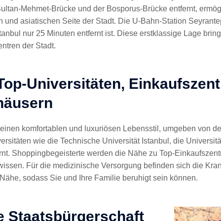
Sultan-Mehmet-Brücke und der Bosporus-Brücke entfernt, ermögl
nd asiatischen Seite der Stadt. Die U-Bahn-Station Seyrantep
anbul nur 25 Minuten entfernt ist. Diese erstklassige Lage bring
ntren der Stadt.
Top-Universitäten, Einkaufszen
häusern
 einen komfortablen und luxuriösen Lebensstil, umgeben von den
sitäten wie die Technische Universität Istanbul, die Universität 
rnt. Shoppingbegeisterte werden die Nähe zu Top-Einkaufszentr
wissen. Für die medizinische Versorgung befinden sich die K
 Nähe, sodass Sie und Ihre Familie beruhigt sein können.
e Staatsbürgerschaft