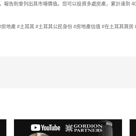
元，報告則會列出其市場價值。您可以投資多處房產，累計達到 4
#房地產 #房地產 #土耳其 #土耳其公民身份 #房地產估值 #在土耳其買