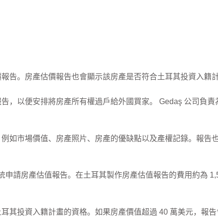
價報告。房產估價報告也會顯示該房產是否符合土耳其投資入籍
告，以便安排將房產所有權過戶給外國買家。 Gedaş 公司負
，例如市場價值、房產照片、房產的優缺點以及產權記錄。報告
上系統申請房產估值報告。在土耳其製作房產估值報告的費用約為 1,
耳其投資入籍計畫的資格。如果房產價值超過 40 萬美元，報