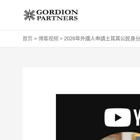
跳
至
内
容
首页
博客视频
2026年外國人申請土耳其公民身
Post
navigation