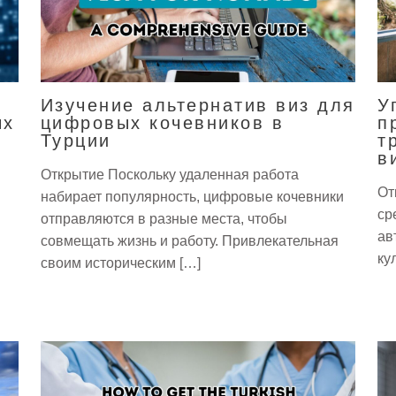
Изучение альтернатив виз для
У
ых
цифровых кочевников в
п
Турции
т
в
Открытие Поскольку удаленная работа
От
набирает популярность, цифровые кочевники
ср
отправляются в разные места, чтобы
ав
совмещать жизнь и работу. Привлекательная
ку
своим историческим […]