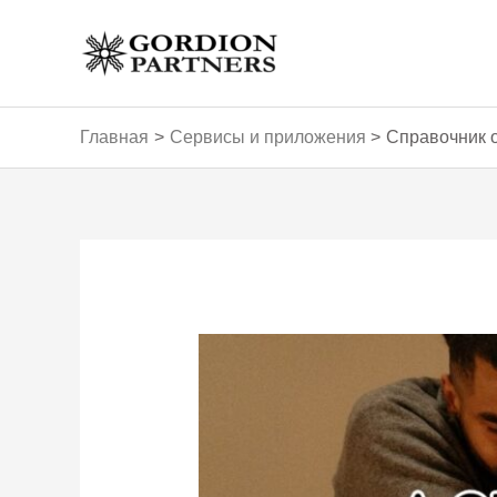
Перейти
к
содержимому
Главная
Сервисы и приложения
Справочник о
Навигация
по
записям