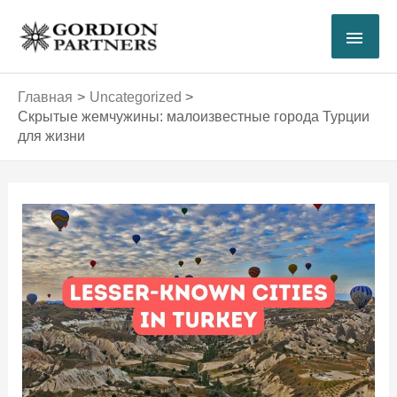
Перейти
ГЛА
к
содержимому
МЕ
Главная
Uncategorized
Скрытые жемчужины: малоизвестные города Турции
для жизни
Навигация
по
записям