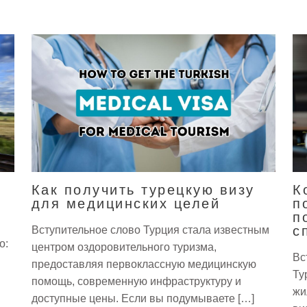
Как получить турецкую визу
К
для медицинских целей
п
п
с
Вступительное слово Турция стала известным
о:
центром оздоровительного туризма,
Вс
предоставляя первоклассную медицинскую
Ту
помощь, современную инфраструктуру и
жи
доступные цены. Если вы подумываете […]