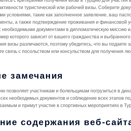
мьтесь с критериями получения визы в Турцию для участия
активности туристической или рабочей визы. Соберите док
ми условиями, такие как заполненное заявление, ваш пасп
енты, а также подтверждение проживания и финансовой ус
 с необходимыми документами в дипломатическую миссию и
змер которого зависит от вашего гражданства и выбранног
я визы различаются, поэтому убедитесь, что вы подаете з
е связь с посольством или консульством для получения л
е замечания
ию позволяет участникам и болельщикам погрузиться в дин
всех необходимых документов и соблюдение всех этапов п
аемым и примут участие в спортивных мероприятиях в Турц
ние содержания веб-сайт