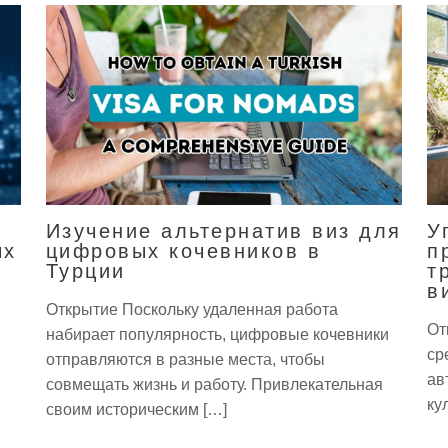
Изучение альтернатив виз для
У
ых
цифровых кочевников в
п
Турции
т
в
Открытие Поскольку удаленная работа
От
набирает популярность, цифровые кочевники
ср
отправляются в разные места, чтобы
ав
совмещать жизнь и работу. Привлекательная
ку
своим историческим […]