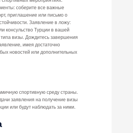
 в спортивных мероприятиях.
ументы: соберите все важные
орт, приглашение или письмо о
тойчивости. Заявление в ложу:
ли консульство Турции в вашей
о типа визы. Дождитесь завершения
аявление, имея достаточно
юбых новостей или дополнительных
амичную спортивную среду страны.
одачи заявления на получение визы
ии или будут наблюдать за ними.
а