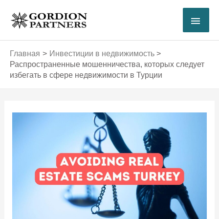
Перейти
ГЛА
к
содержимому
МЕ
Главная
Инвестиции в недвижимость
Распространенные мошенничества, которых следует
избегать в сфере недвижимости в Турции
Навигация
по
записям