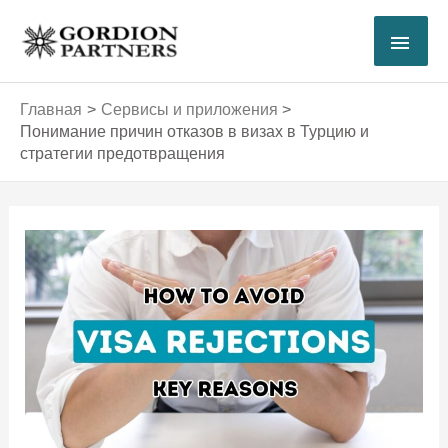
Перейти
ГЛА
к
содержимому
МЕ
Главная
Сервисы и приложения
Понимание причин отказов в визах в Турцию и
стратегии предотвращения
Навигация
по
записям