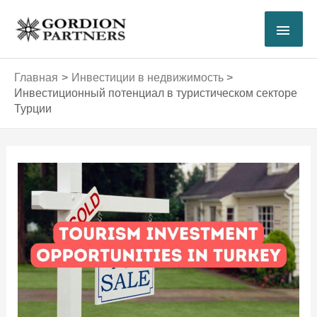
Перейти
ГЛА
к
содержимому
МЕ
Главная
Инвестиции в недвижимость
Инвестиционный потенциал в туристическом секторе
Турции
Навигация
по
записям