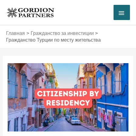
Перейти
ГЛА
к
содержимому
МЕ
Главная
Гражданство за инвестиции
Гражданство Турции по месту жительства
Навигация
по
записям