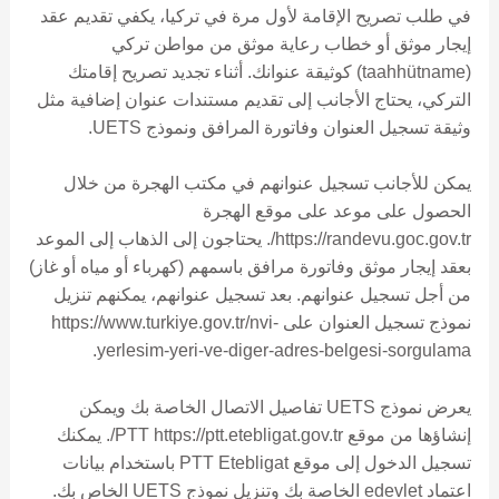
في طلب تصريح الإقامة لأول مرة في تركيا، يكفي تقديم عقد
إيجار موثق أو خطاب رعاية موثق من مواطن تركي
(taahhütname) كوثيقة عنوانك. أثناء تجديد تصريح إقامتك
التركي، يحتاج الأجانب إلى تقديم مستندات عنوان إضافية مثل
وثيقة تسجيل العنوان وفاتورة المرافق ونموذج UETS.
يمكن للأجانب تسجيل عنوانهم في مكتب الهجرة من خلال
الحصول على موعد على موقع الهجرة
https://randevu.goc.gov.tr/. يحتاجون إلى الذهاب إلى الموعد
بعقد إيجار موثق وفاتورة مرافق باسمهم (كهرباء أو مياه أو غاز)
من أجل تسجيل عنوانهم. بعد تسجيل عنوانهم، يمكنهم تنزيل
نموذج تسجيل العنوان على https://www.turkiye.gov.tr/nvi-
yerlesim-yeri-ve-diger-adres-belgesi-sorgulama.
يعرض نموذج UETS تفاصيل الاتصال الخاصة بك ويمكن
إنشاؤها من موقع PTT https://ptt.etebligat.gov.tr/. يمكنك
تسجيل الدخول إلى موقع PTT Etebligat باستخدام بيانات
اعتماد edevlet الخاصة بك وتنزيل نموذج UETS الخاص بك.