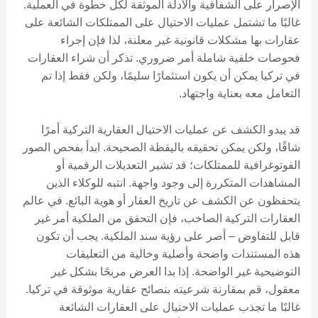
الإصرار على الشفافية والأدلة الموثقة لكل خطوة في العملية.
غالبًا ما تشتمل عمليات الاحتيال على الممتلكات الشائعة على
عقارات بها مشكلات قانونية غير معلنة، لذا فإن إجراء
فحوصات خلفية شاملة أمر ضروري. تذكر أن شراء العقارات
في تركيا يمكن أن يكون استثمارًا سليمًا، ولكن فقط إذا تم
التعامل معه بعناية واجتهاد.
قد يبدو الكشف عن عمليات الاحتيال العقارية التركية أمرًا
شاقًا، ولكن يمكن تحقيقه باليقظة الصحيحة. ابدأ بفحص الصور
الفوتوغرافية للممتلكات؛ قد تشير التعديلات الرقمية أو
المشاهدات المتكررة إلى وجود واجهة. انتبه للوكلاء الذين
يتحفظون عن الكشف عن تاريخ العقار أو هوية البائع. في عالم
العقارات التركية الصاخب، فإن التحقق من الملكية أمر غير
قابل للتفاوض – أصر على رؤية سند الملكية. يجب أن تكون
هذه المستندات واضحة وأصلية وخالية من التعليقات
التوضيحية غير الواضحة. إذا بدا العرض مربحًا بشكل غير
معقول، قم بمقارنة شرعيته بنصائح عقارية موثوقة في تركيا.
غالبًا ما تجذب عمليات الاحتيال على العقارات الشائعة