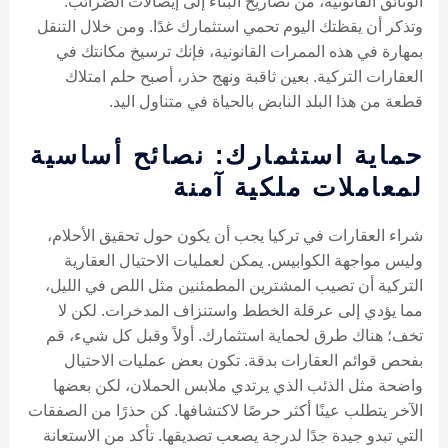
الوثائق القانونية، من تصاريح البناء إلى إيصالات الضرائب.
وتذكر أن يقظتك اليوم تحمي استثمارك غدًا. ومن خلال التنقل
بمهارة في هذه الممرات القانونية، فإنك ترسيخ مكانتك في
العقارات التركية. بعين ثاقبة ونهج حذر، أصبح حلم امتلاك
قطعة من هذا البلد النابض بالحياة في متناول اليد.
حماية استثمارك: نصائح أساسية
لمعاملات ملكية آمنة
شراء العقارات في تركيا يجب أن يكون حول تحقيق الأحلام،
وليس مواجهة الكوابيس. يمكن لعمليات الاحتيال العقارية
التركية أن تصيب المشترين المطمئنين مثل اللص في الليل،
مما يؤدي إلى عرقلة الخطط واستنزاف المدخرات. لكن لا
تخف؛ هناك طرق لحماية استثمارك. أولاً وقبل كل شيء، قم
بفحص قوائم العقارات بدقة. تكون بعض عمليات الاحتيال
واضحة مثل الذئب الذي يرتدي ملابس الحملان، لكن بعضها
الآخر يتطلب عينًا أكثر حرصًا لاكتشافها. كن حذرًا من الصفقات
التي تبدو جيدة جدًا لدرجة يصعب تصديقها. تأكد من الاستعانة