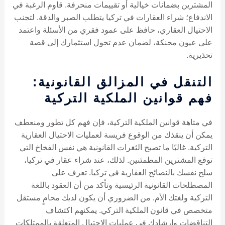
المشترين بضمانات خيالية أو تقييمات منحرفة. قاوم الرغبة في
الاندفاع؛ شراء العقارات في تركيا يتطلب الصبر والدقة. لتجنب
الاحتيال العقاري، حافظ على عمود فقري من الأسئلة واعتمد
على عيون محنكة، لضمان عدم تحول استثمارك إلى قصة
تحذيرية.
التنقل في المزالق القانونية:
فهم قوانين الملكية التركية
في متاهة قوانين الملكية التركية، فإن فهم كل تطور ومنعطف
يمكن أن ينقذك من الوقوع فريسة لعمليات الاحتيال العقارية
التركية. غالبًا ما تصبح الثغرات القانونية هي نفس الفخاخ التي
توقع المشترين المطمئنين. لذلك، عند شراء عقار في تركيا،
سلح نفسك بالنصائح العقارية في تركيا. تعرف على
المصطلحات القانونية الرئيسية وتأكد من أن العقود باللغة
التركية ولغتك الأم. من الضروري أن يكون لديك محامٍ مستقل
متخصص في قانون الملكية التركي. يمكنهم اكتشاف
التناقضات وإرشادك في عمليات الاحتيال المتعلقة بالممتلكات