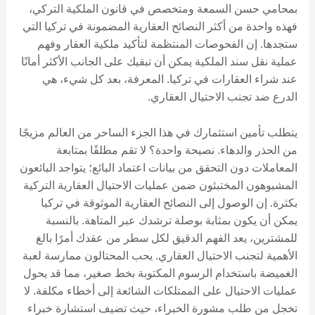
بمحامي حسن السمعة ومتخصص في قانون الملكية التركي،
فهذه واحدة من أكثر النصائح العقارية المضمونة في تركيا التي
ستجدها. إن الفحوصات المنتظمة لتأكيد ملكية العقار وفهم
عملية نقل سند الملكية يمكن أن تبقيك على الجانب الأكثر أمانًا
عند شراء العقارات في تركيا. المعرفة، بعد كل شيء، هي
الدرع ضد تجنب الاحتيال العقاري.
يتطلب تأمين استثمارك في هذا الجزء الساحر من العالم مزيجًا
من الحذر والدهاء. نصيحة واحدة؟ لا تقم مطلقًا بمتابعة
المعاملات دون التحقق من بيانات اعتماد البائع؛ يتواجد البائعون
المشبوهون المختبئون ضمن عمليات الاحتيال العقارية التركية
بكثرة. إن الوصول إلى النصائح العقارية الموثوقة في تركيا
يمكن أن يكون بمثابة بوصلة ترشدك عبر المتاهة. بالنسبة
للمشترين، يعد الفهم الدقيق لكل سطر من عقدك أمرًا بالغ
الأهمية لتجنب الاحتيال العقاري. يحب المحتالون ممارسة لعبة
الغميضة باستخدام الرسوم المكتوبة بخط صغير، مما قد يحول
عمليات الاحتيال على الممتلكات الشائعة إلى أخطاء مكلفة. لا
تخجل من طلب مشورة الخبراء، حيث تضيف استشارة خبراء