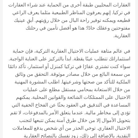
العقارات المحليين طبقة أخرى من الحماية عند شراء العقارات
في تركيا. إنهم يعرفون المناظر الطبيعية مثلما يعرف الراعي
قطيعه ويمكنه توفير راحة البال من خلال رؤيتهم. أبقِ عينيك
مفتوحتين وعقلك حادًا؛ هذا هو أفضل تأمين في رحلتك
العقارية.
في عالم متاهة عمليات الاحتيال العقارية التركية، فإن حماية
استثماراتك تتطلب عينًا يقظة. ابدأ بالتركيز على العناية الواجبة.
سواء كنت تشتري عقارًا في تركيا كمنزل أو استثمار، تأكد دائمًا
من سمعة البائع من خلال مصادر موثوقة. التحقق من وثائق
الملكية للتأكد من صحتها وشرعيتها. اطلب المشورة المهنية
من خلال الاستعانة بمحامي مستقل مطلع على عمليات
الاحتيال على الممتلكات الشائعة والقوانين المحلية. يمكنهم
المساعدة في التدقيق في العقود بحثًا عن الفخاخ الخفية التي
تؤدي إلى مخاطر مالية. عندما يتعلق الأمر بالمدفوعات، لا تقم
بتحويل الأموال إلا من خلال طرق آمنة يمكن تتبعها لتجنب
الاحتيال العقاري. توخي الحذر من أي شخص يدفع للمعاملات
النقدية. بالإضافة إلى ذلك، زود نفسك بالنصائح العقارية