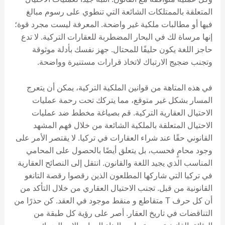
المتعلقة بالممتلكات الشائعة التي تنطوي على رسوم مبالغ
فيها أو مطالبات ملكية غير واضحة. المعرفة ليست مجرد قوة؛
إنها مرساة لك في البحار المضطربة للعقارات التركية. لا تدع
حاجز اللغة يكون حليفًا للمحتال. جهز نفسك بأدلة موثوقة
وتجنب ضجيج الارتباك لاتخاذ قرارات مستنيرة وواضحة.
في هذه المتاهة من قوانين الملكية التركية، يمكن أن يتعرج
المسار بشكل غير متوقع، مما يتركك تحت رحمة عمليات
الاحتيال العقارية التركية. قم بصياغة مخطط ضد عمليات
الاحتيال المتعلقة بالملكية الشائعة من خلال فهم المشهد
القانوني حقًا عند شراء العقارات في تركيا. لا يقتصر الأمر على
وجود محامٍ فحسب، بل يتعلق أيضًا بالحصول على المحامي
المناسب الذي يجيد اللغة والقانون. انتقل إلى النصائح العقارية
في تركيا التي شاركها المطلعون الذين رقصوا رقصة التانغو
القانونية من قبل. تجنب الاحتيال العقاري من خلال التأكد من
أن كل حرف T متقاطع و منقط موجود في العقد. كن حذرًا من
التناقضات في تاريخ العقار. أصر على رؤية كل طبقة من