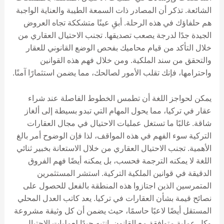
الشائعة. تذكر أن المصادر ذات السمعة الطيبة والعناية الواجبة
هم حلفاؤك في هذه الرحلة. أبقِ عينًا متشككة تجاه العروض
الجيدة جدًا لدرجة يصعب تصديقها. تجنب الاحتيال العقاري من
خلال التأكد من قيام محاميك بفحص الوضع القانوني للعقار
والتحقق من سند الملكية. ومن خلال فهم هذه القوانين
واحترامها، فإنك تقلب الأمور لصالحك، مما يضمن استثمارًا آمنًا.
يمكن لحواجز اللغة أن تطمس الخطوط الفاصلة عند شراء
عقار في تركيا، مما يحول المهام التي تبدو بسيطة إلى ألغاز
شاقة. غالبًا ما تستغل عمليات الاحتيال في مجال العقارات
التركية سوء الفهم في هذه المواقف، لذا فإن الوضوح أمر بالغ
الأهمية. تجنب الاحتيال العقاري من خلال الاستعانة بخبير ثنائي
اللغة لا يمكنه الترجمة فحسب، بل يمكنه أيضًا فهم الفروق
الدقيقة في قوانين الملكية التركية. استشر المستثمرين
المتمرسين الذين اجتازوا هذه المنطقة بالفعل للحصول على
نصائح قيمة بشأن العقارات في تركيا. يعد كاتب العدل المحلي
المستقل أيضًا لاعبًا حاسمًا، حيث يضمن أن كل وثيقة مشروعة
وكل عملية متوافقة مع القانون. انتبه جيدًا لعمليات الاحتيال