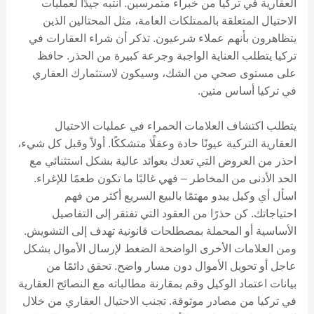
العقارية في تركيا من خبراء متمرسين. انتبه جيدًا لعمليات
الاحتيال المتعلقة بالممتلكات العامة، مثل المحتالين الذين
يتظاهرون بأنهم عملاء شرعيون. تذكر أن شراء العقارات في
تركيا يتطلب العناية الواجبة وجرعة كبيرة من الحذر. حافظ
على مستوى صحي من الشك، وسيكون لاستثمارك العقاري
في تركيا أساس متين.
يتطلب اكتشاف العلامات الحمراء في عمليات الاحتيال
العقارية التركية عيونًا حادة وعقلًا متشككًا. أولاً وقبل كل شيء،
احذر من العروض التي تعدك بعوائد عالية بشكل استثنائي مع
الحد الأدنى من المخاطر – فهي غالبًا ما تكون طعمًا للإغراء.
اسأل أي وكيل يبدو مهتمًا بالبيع السريع أكثر من فهم
احتياجاتك. كن حذرًا من العقود التي تفتقر إلى التفاصيل
الأساسية أو المحملة بمصطلحات قانونية تهدف إلى التشويش.
ومن العلامات الأخرى الواضحة الضغط لإرسال الأموال بشكل
عاجل أو تحويل الأموال دون مسار واضح. تحقق دائمًا من
بيانات اعتماد الوكيل وقم بمقارنة مطالباته مع النصائح العقارية
في تركيا من مصادر موثوقة. تجنب الاحتيال العقاري من خلال