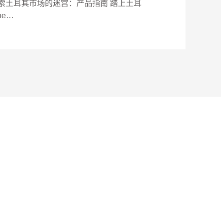
索土耳其市场的迷宫：产品指南 踏上土耳
he…