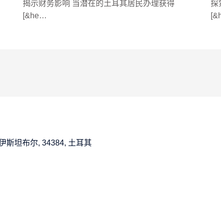
揭示财务影响 当潜在的土耳其居民办理获得
探
[&he…
[&
:12A, 伊斯坦布尔, 34384, 土耳其