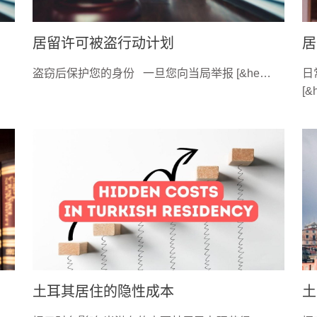
居留许可被盗行动计划
居
盗窃后保护您的身份 一旦您向当局举报 [&he…
日
[&
土耳其居住的隐性成本
土