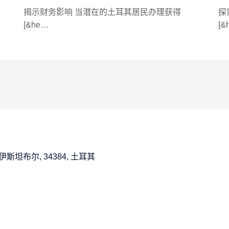
揭示财务影响 当潜在的土耳其居民办理获得
探
[&he…
[&
:12A, 伊斯坦布尔, 34384, 土耳其