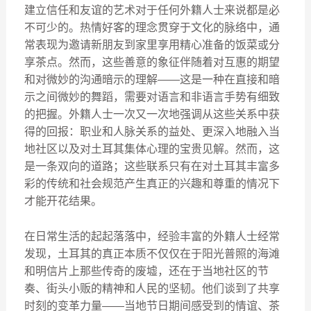
建立信任和友谊的艺术对于任何外籍人士来说都是必
不可少的。热情好客的理念贯穿于文化的脉络中，通
常表现为邀请新朋友到家里享用精心准备的饭菜或分
享茶点。然而，这些善意的象征伴随着对互惠的期望
和对微妙的沟通暗示的理解——这是一种在直接和暗
示之间微妙的舞蹈，需要对语言和非语言手势有细致
的把握。外籍人士一次又一次地强调从这些关系中获
得的回报：职业和人脉关系的益处、更深入地融入当
地社区以及对土耳其集体心理的宝贵见解。然而，这
是一条双向的道路；这些联系只有在对土耳其丰富多
彩的传统和社会规范产生真正的兴趣和尊重的情况下
才能开花结果。
在日常生活的起起落落中，经验丰富的外籍人士经常
发现，土耳其的真正本质不仅仅在于阳光普照的海滩
和明信片上那些传奇的废墟，还在于当地社区的节
奏、街头小贩的精神和人民的坚韧。他们谈到了共享
时刻的变革力量——当地节日期间感受到的情谊、茶