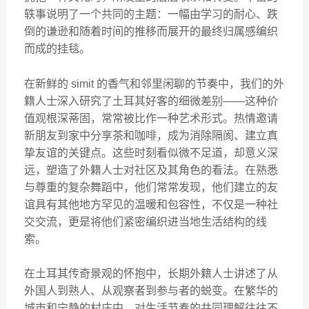
轶事说明了一个共同的主题：一幅由学习的耐心、跌
倒的谦逊和随着时间的推移而展开的最终归属感编织
而成的挂毯。
在新鲜的 simit 的香气和邻里闲聊的节奏中，我们的外
籍人士深入研究了土耳其好客的细微差别——这种价
值观根深蒂固，常常被比作一种艺术形式。热情邀请
新朋友到家中分享茶和咖啡，成为消除隔阂、建立真
挚友谊的关键点。这些时刻看似微不足道，却意义深
远，塑造了外籍人士对社区及其角色的看法。在熟悉
与尊重的复杂舞蹈中，他们常常发现，他们建立的友
谊具有其他地方罕见的温暖和包容性，不仅是一种社
交交流，更是将他们紧密编织进当地生活结构的线
索。
在土耳其传奇景观的怀抱中，长期外籍人士讲述了从
外国人到熟人、从观察者到参与者的蜕变。在繁华的
城市和宁静的村庄中，对生活节奏的共同理解往往不