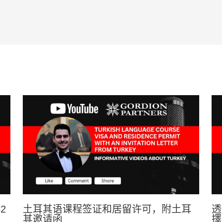
2
土耳其语课程签证和居留许可，附土耳
透
其邀请函
擇