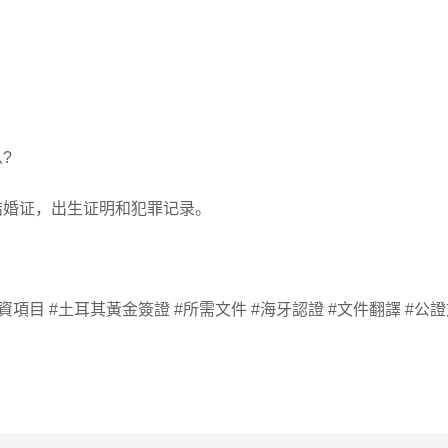
?
结婚证，出生证明和犯罪记录。
項目 #土耳其黃金簽證 #所需文件 #海牙認證 #文件翻譯 #公證