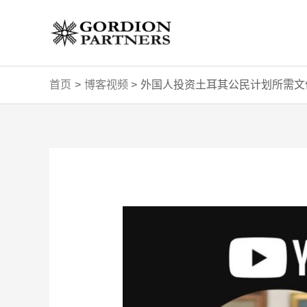
跳
至
内
容
首页
博客视频
外国人投资土耳其公民计划所需文
Post
navigation