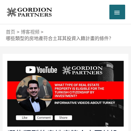
跳
主
至
内
菜
容
首页
博客视频
单
哪些類型的房地產符合土耳其投資入籍計畫的條件？
Post
navigation