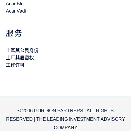
Acar Blu
Acar Vadi
服务
土耳其公民身份
土耳其居留权
工作许可
© 2006 GORDION PARTNERS | ALL RIGHTS
RESERVED | THE LEADING INVESTMENT ADVISORY
COMPANY