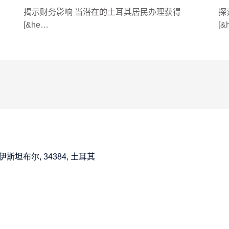
揭示财务影响 当潜在的土耳其居民办理获得
探
[&he…
[&
:12A, 伊斯坦布尔, 34384, 土耳其