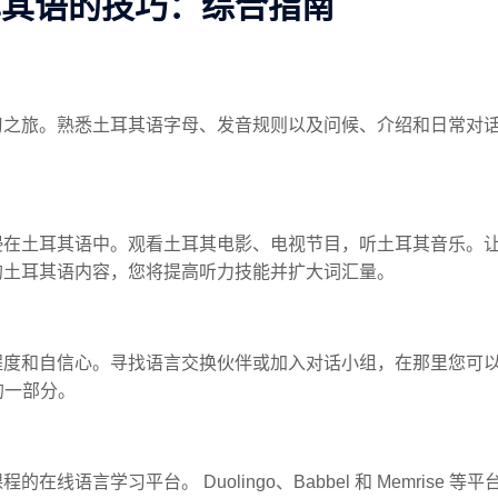
耳其语的技巧：综合指南
习之旅。熟悉土耳其语字母、发音规则以及问候、介绍和日常对
浸在土耳其语中。观看土耳其电影、电视节目，听土耳其音乐。
的土耳其语内容，您将提高听力技能并扩大词汇量。
程度和自信心。寻找语言交换伙伴或加入对话小组，在那里您可
的一部分。
线语言学习平台。 Duolingo、Babbel 和 Memrise