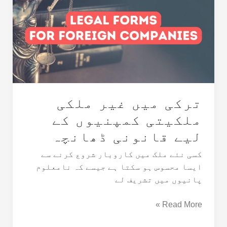
غیر
ملکی
ملکیتی
کمپنیوں
کے
لیے
قانونی
ڈھانچہ
ترکی میں غیر ملکی
ملکیتی کمپنیوں کے
لیے قانونی ڈھانچہ
کسی نئے ملک میں کاروبار شروع کرنے سے
ایسا محسوس ہو سکتا ہے جیسے کہ نامعلوم
پانیوں میں تشریف لے
Read More »