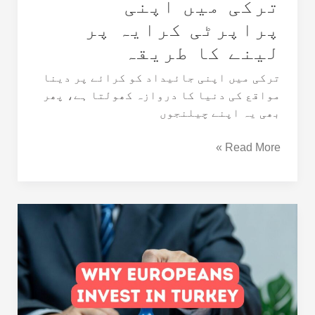
ترکی میں اپنی
پراپرٹی کرایہ پر
لینے کا طریقہ
ترکی میں اپنی جائیداد کو کرائے پر دینا
مواقع کی دنیا کا دروازہ کھولتا ہے، پھر
بھی یہ اپنے چیلنجوں
Read More »
کیوں
زیادہ
یورپی
ترکی
میں
سرمایہ