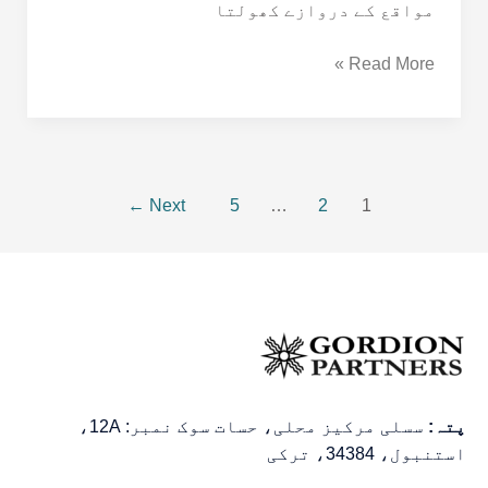
مواقع کے دروازے کھولتا
Read More »
←
Next
5
…
2
1
پتہ:
سسلی مرکیز محلی، حسات سوک نمبر: 12A،
استنبول، 34384، ترکی