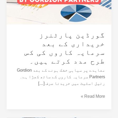
سرمایہ
کاروں
کی
کس
طرح
گورڈین پارٹنرز
مدد
کرتے
خریداری کے بعد
ہیں۔
سرمایہ کاروں کی کس
طرح مدد کرتے ہیں۔
معاہدے پر سیاہی خشک ہونے کے بعد Gordion
Partners سرمایہ کاروں کے ساتھ کھڑا ہے۔
رئیل اسٹیٹ میں خریدنا صرف […]
Read More »