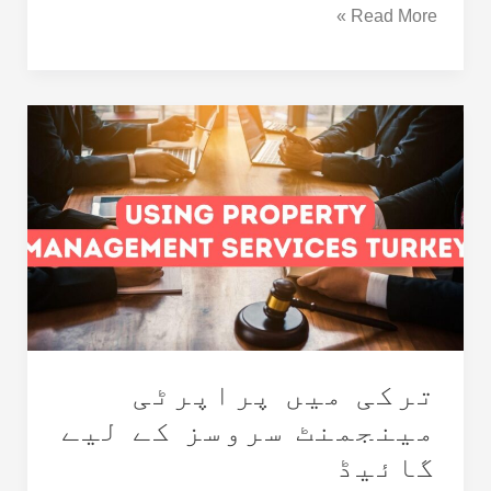
Read More »
ترکی
میں
پراپرٹی
مینجمنٹ
سروسز
کے
لیے
گائیڈ
ترکی میں پراپرٹی
مینجمنٹ سروسز کے لیے
گائیڈ