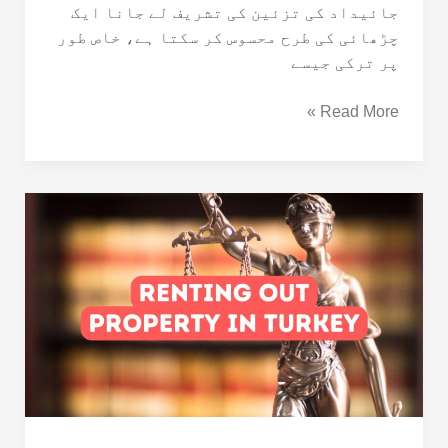
جائیداد کی تزئین کی تشریف لے جانا ایک
چڑھائی کی طرح محسوس کر سکتا ہے، خاص طور
پر ترکی جیسے
Read More »
ترکی
میں
اپنی
پراپرٹی
کرایہ
پر
لینے
کا
طریقہ