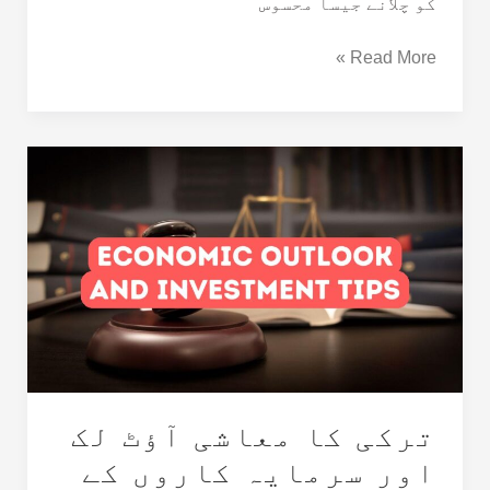
کو چلانے جیسا محسوس
Read More »
ترکی
کا
معاشی
آؤٹ
لک
اور
سرمایہ
کاروں
کے
لیے
ترکی کا معاشی آؤٹ لک
اس
کا
اور سرمایہ کاروں کے
کیا