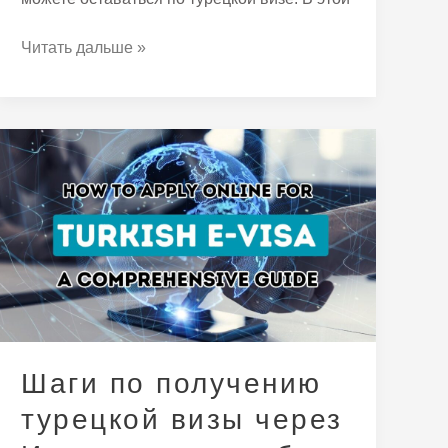
Читать дальше »
Шаги
по
получению
турецкой
визы
через
Интернет:
подробная
инструкция
Шаги по получению
турецкой визы через