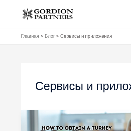
Перейти
к
содержимому
Главная
Блог
Сервисы и приложения
Постраничная
навигация
записи
Сервисы и прило
Полное
руководство