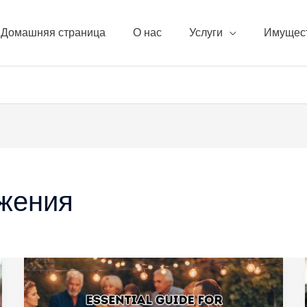
Домашняя страница
О нас
Услуги
Имущес
жения
Как
получить