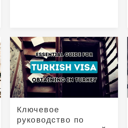
Ключевое
руководство
по
получению
турецкой
визы
Ключевое
руководство по