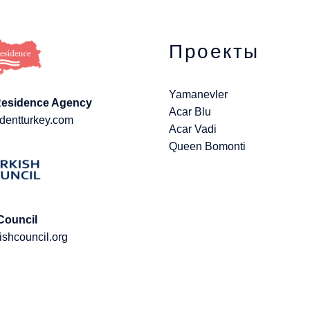
Проекты
Yamanevler
Residence Agency
Acar Blu
dentturkey.com
Acar Vadi
Queen Bomonti
Council
ishcouncil.org