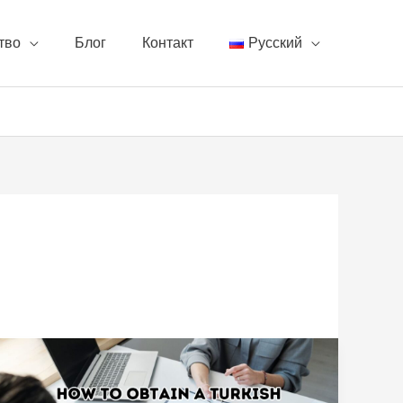
тво
Блог
Контакт
Русский
Подробное
руководство