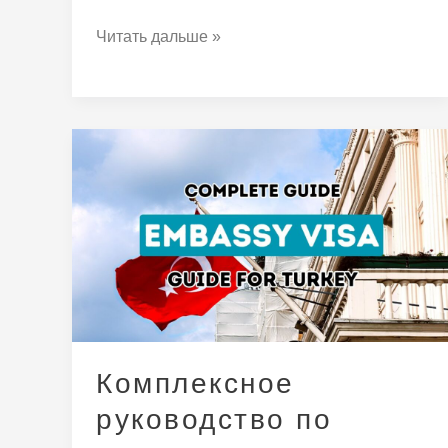
Читать дальше »
Комплексное
руководство
по
получению
визы
через
посольство
Турции
Комплексное
руководство по