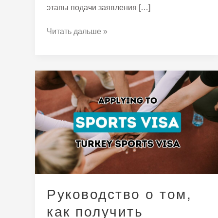
этапы подачи заявления […]
Читать дальше »
Руководство
о
том,
как
получить
турецкую
визу
для
спортивных
Руководство о том,
мероприятий
как получить