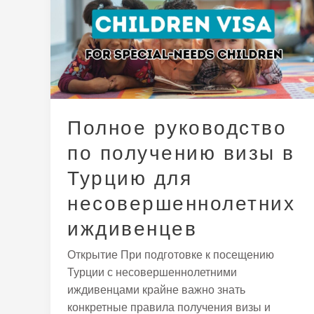
по
получению
визы
в
Турцию
для
несовершеннолетних
Полное руководство
иждивенцев
по получению визы в
Турцию для
несовершеннолетних
иждивенцев
Открытие При подготовке к посещению
Турции с несовершеннолетними
иждивенцами крайне важно знать
конкретные правила получения визы и