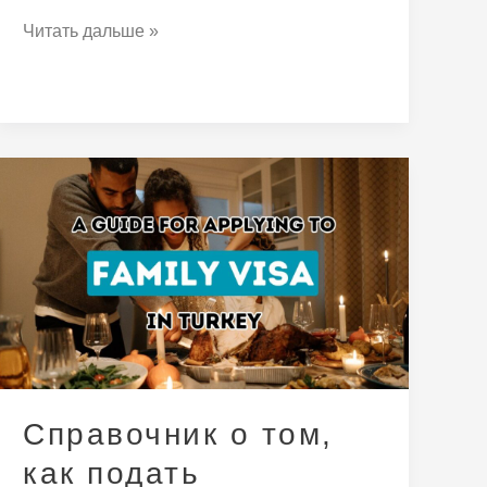
Читать дальше »
Справочник
о
том,
как
подать
заявление
на
получение
турецкой
Справочник о том,
визы
как подать
для