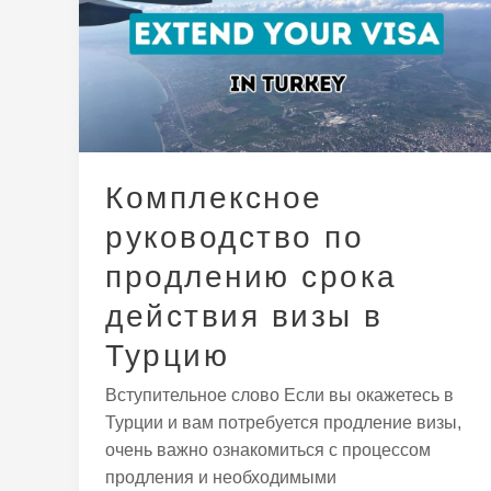
по
продлению
срока
действия
визы
в
Турцию
Комплексное
руководство по
продлению срока
действия визы в
Турцию
Вступительное слово Если вы окажетесь в
Турции и вам потребуется продление визы,
очень важно ознакомиться с процессом
продления и необходимыми