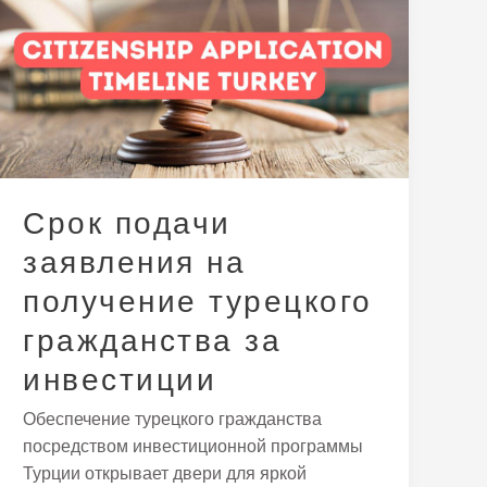
подачи
заявления
на
получение
турецкого
гражданства
за
инвестиции
Срок подачи
заявления на
получение турецкого
гражданства за
инвестиции
Обеспечение турецкого гражданства
посредством инвестиционной программы
Турции открывает двери для яркой