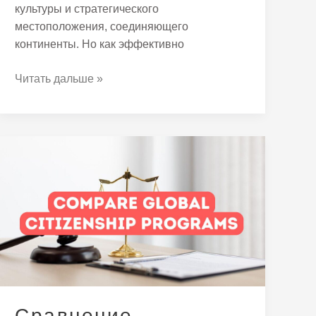
культуры и стратегического
местоположения, соединяющего
континенты. Но как эффективно
Читать дальше »
Сравнение
гражданства
Турции
за
инвестиции
с
другими
странами
Сравнение