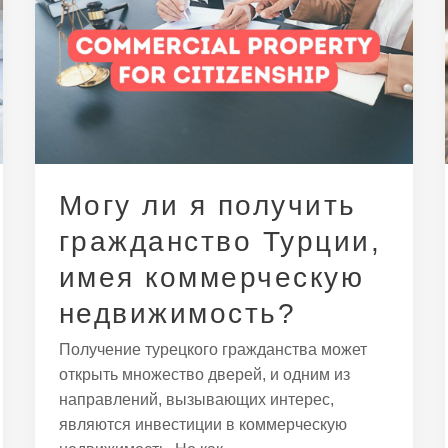
ли
я
получить
гражданство
Турции,
имея
коммерческую
недвижимость?
Могу ли я получить
гражданство Турции,
имея коммерческую
недвижимость?
Получение турецкого гражданства может
открыть множество дверей, и одним из
направлений, вызывающих интерес,
являются инвестиции в коммерческую