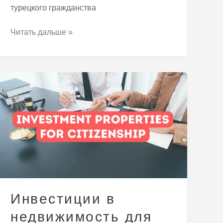
турецкого гражданства
Читать дальше »
Инвестиции
в
недвижимость
для
получения
турецкого
гражданства
Инвестиции в
недвижимость для