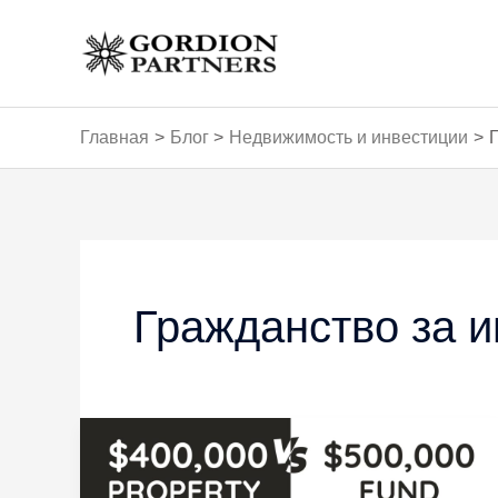
Перейти
к
содержимому
Главная
Блог
Недвижимость и инвестиции
Постраничная
навигация
записи
Гражданство за 
Турецкое
гражданство