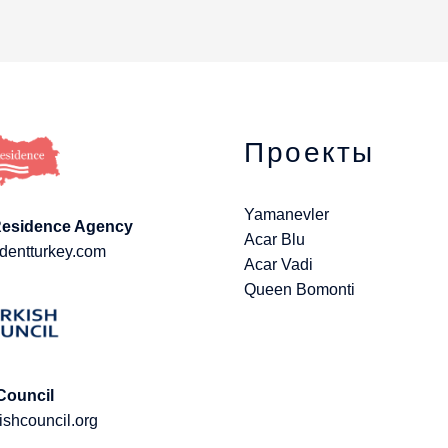
Проекты
Yamanevler
Residence Agency
Acar Blu
dentturkey.com
Acar Vadi
Queen Bomonti
Council
ishcouncil.org