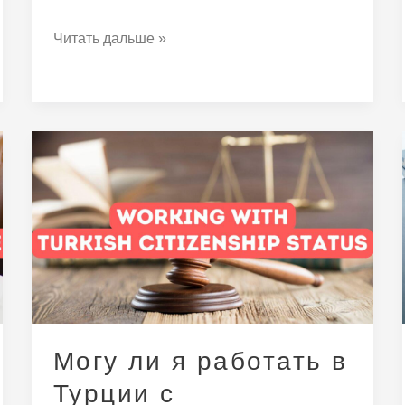
Читать дальше »
Могу
ли
я
работать
в
Турции
с
гражданством,
основанным
Могу ли я работать в
на
Турции с
инвестициях?