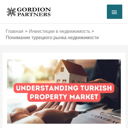
Перейти
ГЛА
к
содержимому
МЕ
Главная
Инвестиции в недвижимость
Понимание турецкого рынка недвижимости
Навигация
по
записям