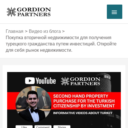
Перейти
ГЛА
к
содержимому
МЕ
Главная
Видео из блога
Покупка вторичной недвижимости для получения
турецкого гражданства путем инвестиций. Откройте
для себя рынок недвижимости.
Навигация
по
записям