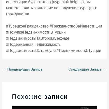
инвестиции будет готова (uygunluk belgesi), вы
можете подать заявление на получение турецкого
гражданства.
#ТурецкоеГражданство #ГражданствоЗаИнвестиции
#ПокупкаНедвижимостиВТурции
#НедвижимостьНаВторомСеконде
#ПодержаннаяНедвижимость
#НедвижимостьВСтамбуле #НедвижимостьВТурции
←
Предыдущая Запись
Следующая Запись
→
Похожие записи