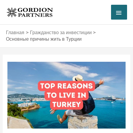
Перейти
ГЛА
к
содержимому
МЕ
Главная
Гражданство за инвестиции
Основные причины жить в Турции
Навигация
по
записям