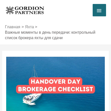
Перейти
ГЛА
к
содержимому
МЕ
Главная
Яхта
Важные моменты в день передачи: контрольный
список брокера яхты для сдачи
Навигация
по
записям