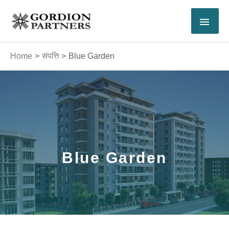
Skip
MAI
to
content
MEN
Home
संपत्ति
Blue Garden
Blue Garden