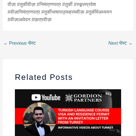
वीज़ा #तुर्कीवीज़ा #निमंत्रणपत्र #तुर्की #स्कूलप्रवेश
#वीज़ानिमंत्रणपत्र #तुर्कीभाषापाठ्यक्रमवीज़ा #तुर्कीमेंअध्ययन
#वीज़ाआवेदन #छात्रवीज़ा
←
Previous पोस्ट
Next पोस्ट
→
Related Posts