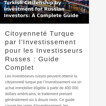
l’Investissement
pour
les
Investisseurs
Russes
Citoyenneté Turque
:
Guide
par l’Investissement
Complet
pour les Investisseurs
Russes : Guide
Complet
Les investisseurs russes peuvent obtenir la
citoyenneté turque par l’investissement via un
achat immobilier éligible à partir de 400 000
dollars américains, le traitement prenant
généralement six à douze mois. Ce guide
couvre les voies d’investissement, les