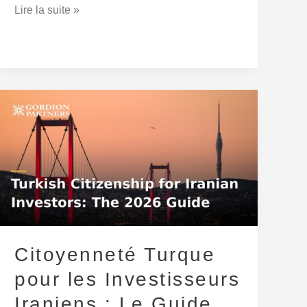
Lire la suite »
Citoyenneté
Turque
pour
les
Investisseurs
Iraniens
:
Le
Citoyenneté Turque
Guide
2026
pour les Investisseurs
Iraniens : Le Guide