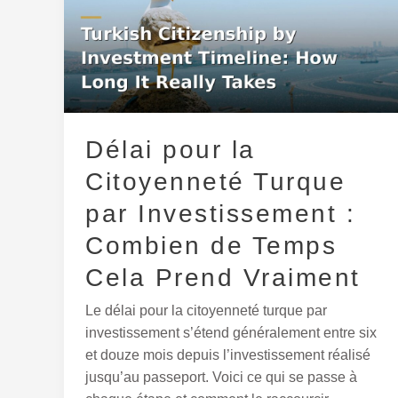
la
Citoyenneté
Turque
par
Investissement
:
Délai pour la
Combien
de
Citoyenneté Turque
Temps
par Investissement :
Cela
Prend
Combien de Temps
Vraiment
Cela Prend Vraiment
Le délai pour la citoyenneté turque par
investissement s’étend généralement entre six
et douze mois depuis l’investissement réalisé
jusqu’au passeport. Voici ce qui se passe à