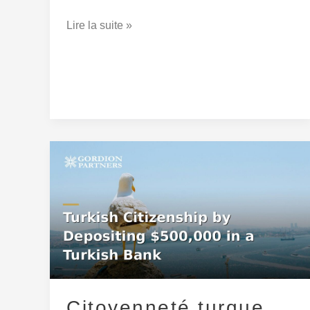
Lire la suite »
Citoyenneté
turque
par
dépôt
de
500
000
$
Citoyenneté turque
dans