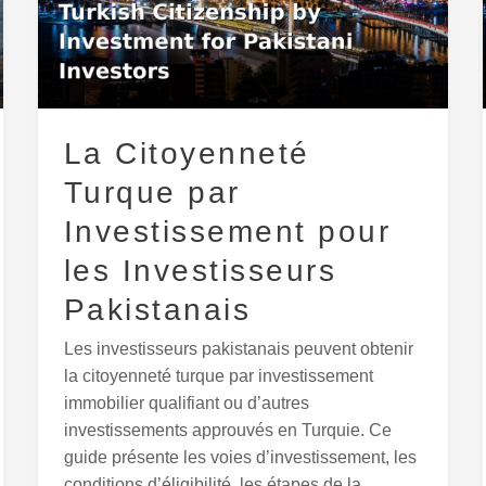
par
Investissement
pour
les
Investisseurs
La Citoyenneté
Pakistanais
Turque par
Investissement pour
les Investisseurs
Pakistanais
Les investisseurs pakistanais peuvent obtenir
la citoyenneté turque par investissement
immobilier qualifiant ou d’autres
investissements approuvés en Turquie. Ce
guide présente les voies d’investissement, les
conditions d’éligibilité, les étapes de la