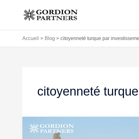
Aller
au
contenu
Accueil
Blog
citoyenneté turque par investissem
citoyenneté turque
Délai
pour