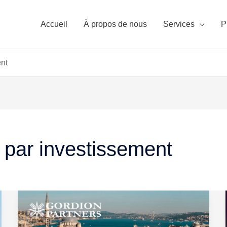
Accueil
À propos de nous
Services
P
ent
 par investissement
L’Histoire
de