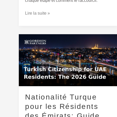
chaque étape et comment le raccourcir.
Lire la suite »
Nationalité
Turque
pour
les
Résidents
des
Émirats:
Guide
Nationalité Turque
Complet
2026
pour les Résidents
des Émirats: Guide