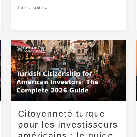
Lire la suite »
Citoyenneté
turque
pour
les
investisseurs
américains
:
le
Citoyenneté turque
guide
complet
pour les investisseurs
2026
américains : le guide