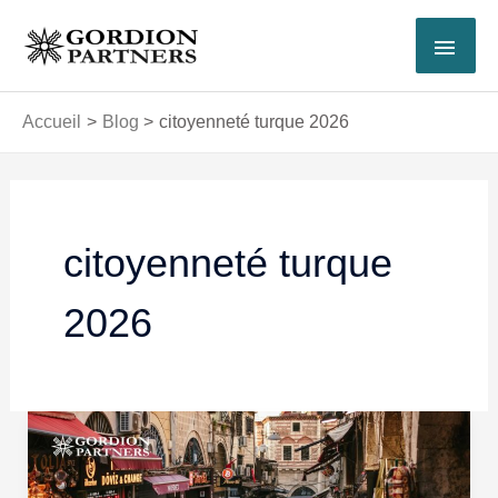
Aller
MEN
au
contenu
PRI
Accueil
Blog
citoyenneté turque 2026
citoyenneté turque
2026
Citoyenneté
turque
pour