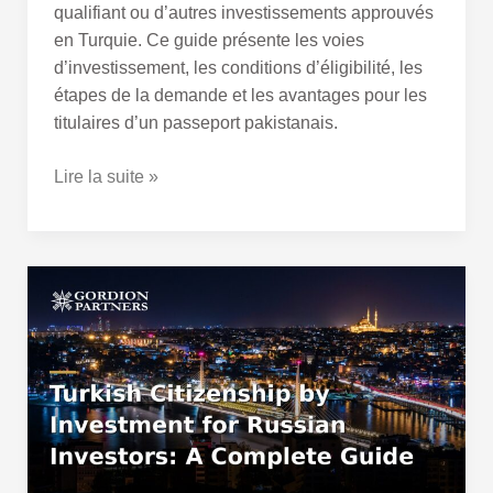
qualifiant ou d’autres investissements approuvés
en Turquie. Ce guide présente les voies
d’investissement, les conditions d’éligibilité, les
étapes de la demande et les avantages pour les
titulaires d’un passeport pakistanais.
Lire la suite »
Citoyenneté
Turque
par
l’Investissement
pour
les
Investisseurs
Russes