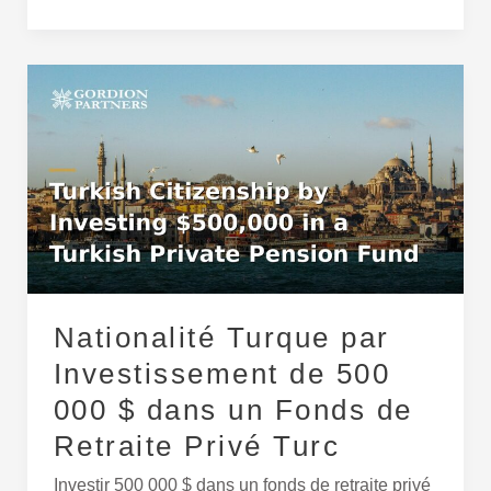
Nationalité
Turque
par
Investissement
de
500
000
$
dans
un
Nationalité Turque par
Fonds
Investissement de 500
de
000 $ dans un Fonds de
Retraite
Privé
Retraite Privé Turc
Turc
Investir 500 000 $ dans un fonds de retraite privé