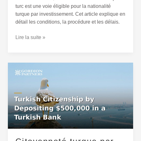
turc est une voie éligible pour la nationalité
turque par investissement. Cet article explique en
détail les conditions, la procédure et les délais.
Lire la suite »
Citoyenneté
turque
par
dépôt
de
500
000
$
dans
une