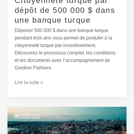
Citoyenneté turque par
banque
dépôt de 500 000 $ dans
turque
une banque turque
Déposer 500 000 $ dans une banque turque
pendant trois ans vous permet de postuler à la
citoyenneté turque par investissement.
Découvrez le processus complet, les conditions
et les documents avec l’accompagnement de
Gordion Partners.
Lire la suite »
Comment
obtenir
la
citoyenneté