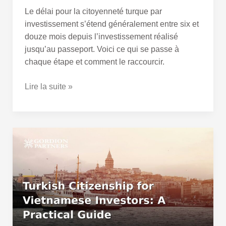
Le délai pour la citoyenneté turque par
investissement s’étend généralement entre six et
douze mois depuis l’investissement réalisé
jusqu’au passeport. Voici ce qui se passe à
chaque étape et comment le raccourcir.
Lire la suite »
La
citoyenneté
turque
pour
les
investisseurs
vietnamiens
: