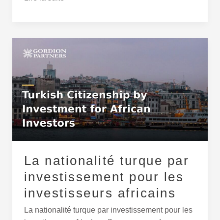
La
nationalité
turque
par
investissement
pour
les
investisseurs
africains
La nationalité turque par
investissement pour les
investisseurs africains
La nationalité turque par investissement pour les