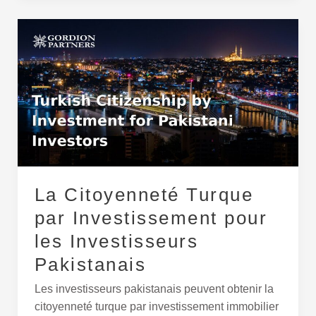
La
Citoyenneté
Turque
par
Investissement
pour
les
Investisseurs
Pakistanais
La Citoyenneté Turque
par Investissement pour
les Investisseurs
Pakistanais
Les investisseurs pakistanais peuvent obtenir la
citoyenneté turque par investissement immobilier