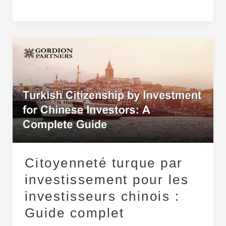
Citoyenneté
turque
par
investissement
pour
les
investisseurs
chinois
:
Guide
Citoyenneté turque par
complet
investissement pour les
investisseurs chinois :
Guide complet