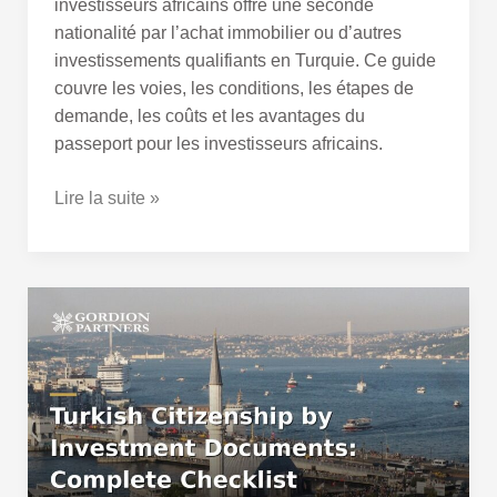
investisseurs africains offre une seconde
nationalité par l’achat immobilier ou d’autres
investissements qualifiants en Turquie. Ce guide
couvre les voies, les conditions, les étapes de
demande, les coûts et les avantages du
passeport pour les investisseurs africains.
Lire la suite »
Documents
pour
la
Citoyenneté
Turque
par
Investissement
: