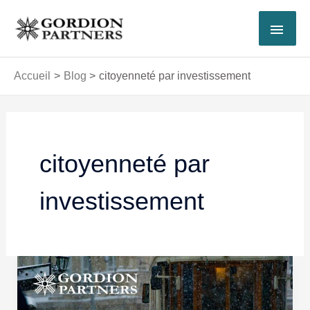
Aller
MEN
au
contenu
PRI
Accueil
Blog
citoyenneté par investissement
citoyenneté par
investissement
Citoyenneté
Turque
par