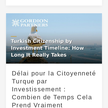
Délai
pour
la
Citoyenneté
Turque
par
Investissement
:
Combien
de
Délai pour la Citoyenneté
Temps
Turque par
Cela
Investissement :
Prend
Vraiment
Combien de Temps Cela
Prend Vraiment